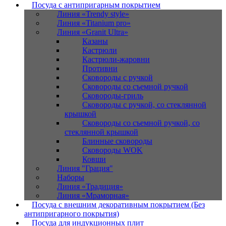
Посуда с антипригарным покрытием
Линия «Trendy style»
Линия «Titanium pro»
Линия «Granit Ultra»
Казаны
Кастрюли
Кастрюли-жаровни
Противни
Сковороды с ручкой
Сковороды со съемной ручкой
Сковороды-гриль
Сковороды с ручкой, со стеклянной
крышкой
Сковороды со съемной ручкой, со
стеклянной крышкой
Блинные сковороды
Сковороды WOK
Ковши
Линия "Грация"
Наборы
Линия «Традиция»
Линия «Мраморная»
Посуда с внешним декоративным покрытием (Без
антипригарного покрытия)
Посуда для индукционных плит