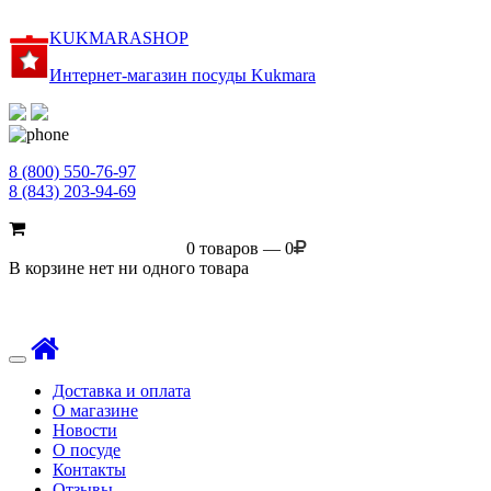
KUKMARASHOP
Интернет-магазин посуды Kukmara
8 (800) 550-76-97
8 (843) 203-94-69
0 товаров — 0
В корзине нет ни одного товара
Toggle
navigation
Доставка и оплата
О магазине
Новости
О посуде
Контакты
Отзывы