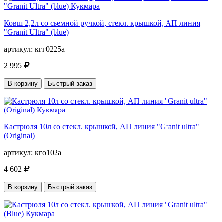
Ковш 2,2л со сьемной ручкой, стекл. крышкой, АП линия
"Granit Ultra" (blue)
артикул:
кгг0225а
2 995
В корзину
Быстрый заказ
Кастрюля 10л со стекл. крышкой, АП линия "Granit ultra"
(Original)
артикул:
кго102а
4 602
В корзину
Быстрый заказ