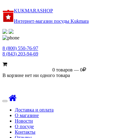
KUKMARASHOP
Интернет-магазин посуды Kukmara
8 (800) 550-76-97
8 (843) 203-94-69
0 товаров — 0
В корзине нет ни одного товара
Toggle
navigation
Доставка и оплата
О магазине
Новости
О посуде
Контакты
Отзывы