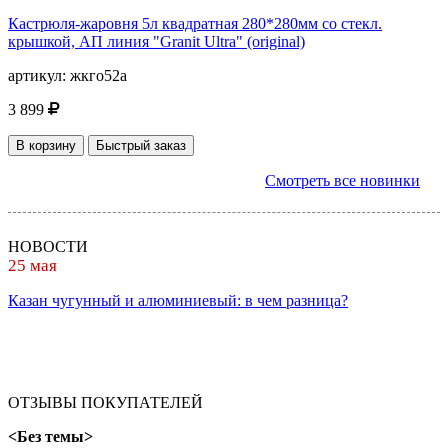
Кастрюля-жаровня 5л квадратная 280*280мм со стекл.
крышкой, АП линия "Granit Ultra" (original)
артикул:
жкго52а
3 899
В корзину
Быстрый заказ
Смотреть все новинки
НОВОСТИ
25 мая
Казан чугунный и алюминиевый: в чем разница?
ОТЗЫВЫ ПОКУПАТЕЛЕЙ
<Без темы>