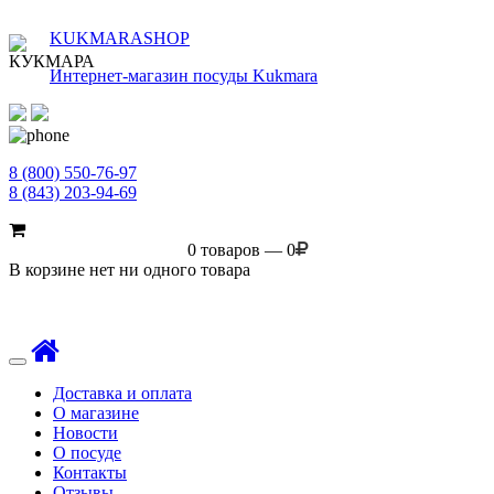
KUKMARASHOP
Интернет-магазин посуды Kukmara
8 (800) 550-76-97
8 (843) 203-94-69
0 товаров — 0
В корзине нет ни одного товара
Toggle
navigation
Доставка и оплата
О магазине
Новости
О посуде
Контакты
Отзывы