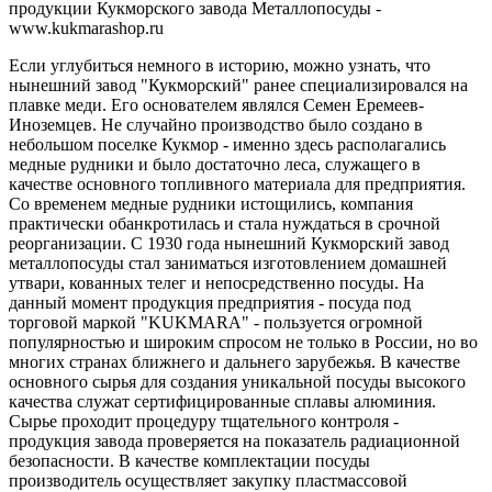
продукции Кукморского завода Металлопосуды -
www.kukmarashop.ru
Если углубиться немного в историю, можно узнать, что
нынешний завод "Кукморский" ранее специализировался на
плавке меди. Его основателем являлся Семен Еремеев-
Иноземцев. Не случайно производство было создано в
небольшом поселке Кукмор - именно здесь располагались
медные рудники и было достаточно леса, служащего в
качестве основного топливного материала для предприятия.
Со временем медные рудники истощились, компания
практически обанкротилась и стала нуждаться в срочной
реорганизации. С 1930 года нынешний Кукморский завод
металлопосуды стал заниматься изготовлением домашней
утвари, кованных телег и непосредственно посуды. На
данный момент продукция предприятия - посуда под
торговой маркой "KUKMARA" - пользуется огромной
популярностью и широким спросом не только в России, но во
многих странах ближнего и дальнего зарубежья. В качестве
основного сырья для создания уникальной посуды высокого
качества служат сертифицированные сплавы алюминия.
Сырье проходит процедуру тщательного контроля -
продукция завода проверяется на показатель радиационной
безопасности. В качестве комплектации посуды
производитель осуществляет закупку пластмассовой