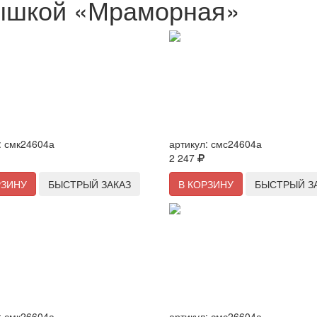
ышкой «Мраморная»
да 240/60мм с антипригарным
Сковорода 240/60мм с антипр
ем (кофейный мрамор), со
покрытием (светлый мрамор), 
 ручкой и стеклянной крышкой
съемной ручкой и стеклянной 
:
смк24604а
артикул:
смс24604а
2 247
РЗИНУ
БЫСТРЫЙ ЗАКАЗ
В КОРЗИНУ
БЫСТРЫЙ З
да 260/60мм с антипригарным
Сковорода 260/60мм с антипр
ем (кофейный мрамор), со
покрытием (светлый мрамор), 
 ручкой и стеклянной крышкой
съемной ручкой и стеклянной 
:
смк26604а
артикул:
смс26604а