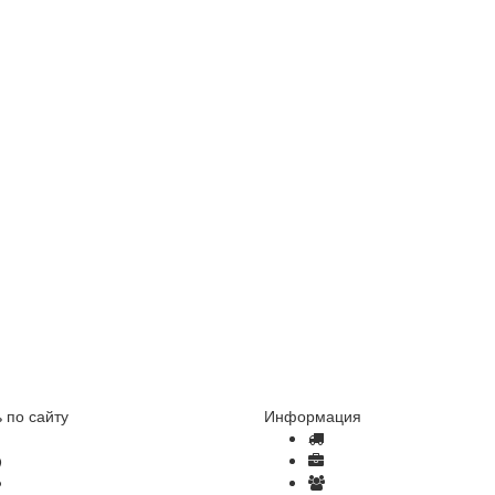
 по сайту
Информация
Как сделать заказ
Доставка и оплата
Отзывы
Оптовые продажи
Часто задаваемые вопросы
Вакансии