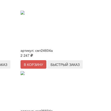
игарным
Сковорода 240/60мм с антипригарным
со
покрытием (темный мрамор), со
крышкой
съемной ручкой и стеклянной крышкой
артикул:
смт24604а
2 247
АКАЗ
В КОРЗИНУ
БЫСТРЫЙ ЗАКАЗ
игарным
Сковорода 260/60мм с антипригарным
со
покрытием (темный мрамор), со
крышкой
съемной ручкой и стеклянной крышкой
артикул:
смт26604а