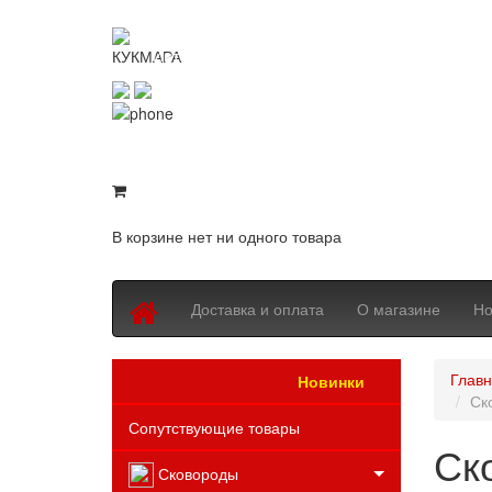
KUKMARASHOP
Интернет-магазин посуды Kukmara
8 (800) 550-76-97
8 (843) 203-94-69
В корзине нет ни одного товара
Доставка и оплата
О магазине
Но
Глав
Новинки
Каталог товаров
Ск
Сопутствующие товары
Ск
Сковороды