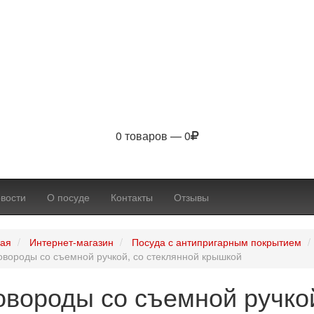
0 товаров — 0
вости
О посуде
Контакты
Отзывы
ная
Интернет-магазин
Посуда с антипригарным покрытием
овороды со съемной ручкой, со стеклянной крышкой
овороды со съемной ручкой