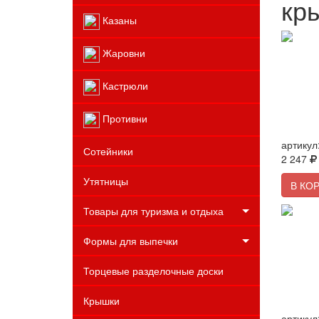
кр
Казаны
Жаровни
Кастрюли
Сковоро
покрыти
Противни
съемной
артикул
Сотейники
2 247
Утятницы
В КО
Товары для туризма и отдыха
Формы для выпечки
Сковоро
Торцевые разделочные доски
покрыти
съемной
Крышки
артикул