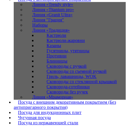
Линия «Trendy style»
Линия «Titanium pro»
Линия «Granit Ultra»
Линия "Грация"
Наборы
Линия «Традиция»
Кастрюли
Кастрюли-жаровни
Казаны
Гусятницы, утятницы
Противни
Блинницы
Сковороды с ручкой
Сковороды со съемной ручкой
Гриль, лавашницы, WOK
Сковороды со стеклянной крышкой
Сковорода-сотейники
Сковороды без ручек
Линия «Мраморная»
Посуда с внешним декоративным покрытием (Без
антипригарного покрытия)
Посуда для индукционных плит
Чугунная посуда
Посуда из нержавеющей стали