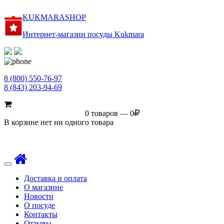
KUKMARASHOP
Интернет-магазин посуды Kukmara
8 (800) 550-76-97
8 (843) 203-94-69
0 товаров — 0
В корзине нет ни одного товара
Toggle
navigation
Доставка и оплата
О магазине
Новости
О посуде
Контакты
Отзывы