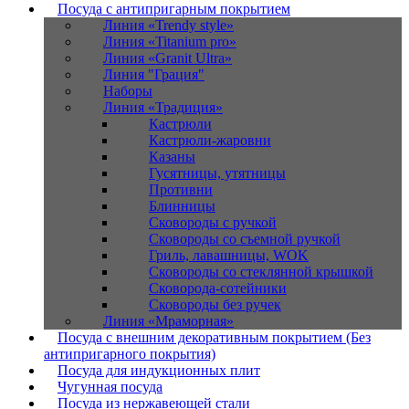
Посуда с антипригарным покрытием
Линия «Trendy style»
Линия «Titanium pro»
Линия «Granit Ultra»
Линия "Грация"
Наборы
Линия «Традиция»
Кастрюли
Кастрюли-жаровни
Казаны
Гусятницы, утятницы
Противни
Блинницы
Сковороды с ручкой
Сковороды со съемной ручкой
Гриль, лавашницы, WOK
Сковороды со стеклянной крышкой
Сковорода-сотейники
Сковороды без ручек
Линия «Мраморная»
Посуда с внешним декоративным покрытием (Без
антипригарного покрытия)
Посуда для индукционных плит
Чугунная посуда
Посуда из нержавеющей стали