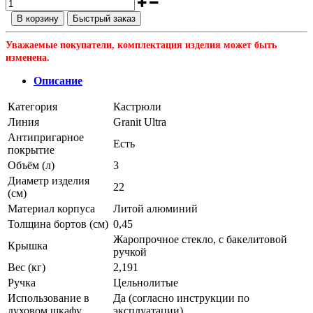
В корзину
Быстрый заказ
Уважаемые покупатели, комплектация изделия может быть
изменена.
Описание
Категория
Кастрюли
Линия
Granit Ultra
Антипригарное
Есть
покрытие
Объём (л)
3
Диаметр изделия
22
(см)
Материал корпуса
Литой алюминий
Толщина бортов (см)
0,45
Жаропрочное стекло, с бакелитовой
Крышка
ручкой
Вес (кг)
2,191
Ручка
Цельнолитые
Использование в
Да (согласно инструкции по
духовом шкафу
эксплуатации)