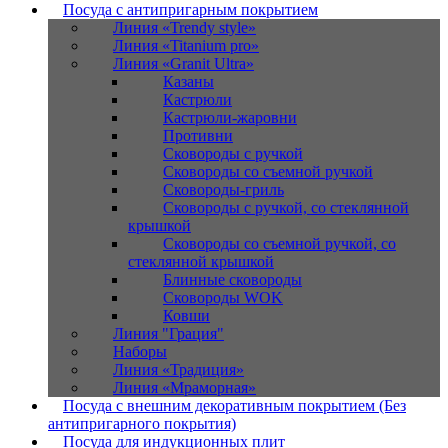
Посуда с антипригарным покрытием
Линия «Trendy style»
Линия «Titanium pro»
Линия «Granit Ultra»
Казаны
Кастрюли
Кастрюли-жаровни
Противни
Сковороды с ручкой
Сковороды со съемной ручкой
Сковороды-гриль
Сковороды с ручкой, со стеклянной
крышкой
Сковороды со съемной ручкой, со
стеклянной крышкой
Блинные сковороды
Сковороды WOK
Ковши
Линия "Грация"
Наборы
Линия «Традиция»
Линия «Мраморная»
Посуда с внешним декоративным покрытием (Без
антипригарного покрытия)
Посуда для индукционных плит