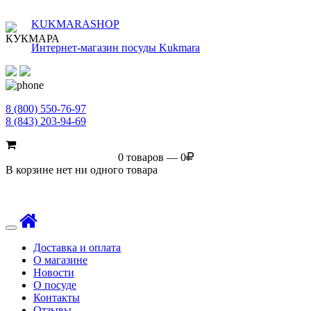
KUKMARASHOP
Интернет-магазин посуды Kukmara
8 (800) 550-76-97
8 (843) 203-94-69
0 товаров — 0
В корзине нет ни одного товара
Toggle
navigation
Доставка и оплата
О магазине
Новости
О посуде
Контакты
Отзывы