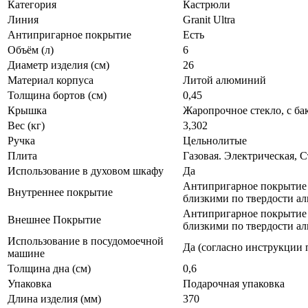
Категория
Кастрюли
Линия
Granit Ultra
Антипригарное покрытие
Есть
Объём (л)
6
Диаметр изделия (см)
26
Материал корпуса
Литой алюминий
Толщина бортов (см)
0,45
Крышка
Жаропрочное стекло, с ба
Вес (кг)
3,302
Ручка
Цельнолитые
Плита
Газовая. Электрическая, 
Использование в духовом шкафу
Да
Антипригарное покрытие "
Внутреннее покрытие
близкими по твердости ал
Антипригарное покрытие "
Внешнее Покрытие
близкими по твердости ал
Использование в посудомоечной
Да (согласно инструкции 
машине
Толщина дна (см)
0,6
Упаковка
Подарочная упаковка
Длина изделия (мм)
370