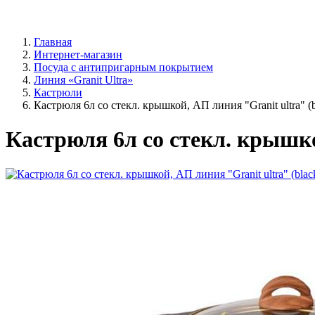
Главная
Интернет-магазин
Посуда с антипригарным покрытием
Линия «Granit Ultra»
Кастрюли
Кастрюля 6л со стекл. крышкой, АП линия "Granit ultra" (b
Кастрюля 6л со стекл. крышкой