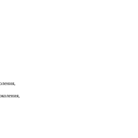
оления,
околения,