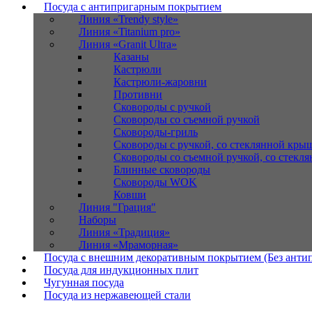
Посуда с антипригарным покрытием
Линия «Trendy style»
Линия «Titanium pro»
Линия «Granit Ultra»
Казаны
Кастрюли
Кастрюли-жаровни
Противни
Сковороды с ручкой
Сковороды со съемной ручкой
Сковороды-гриль
Сковороды с ручкой, со стеклянной кры
Сковороды со съемной ручкой, со стекл
Блинные сковороды
Сковороды WOK
Ковши
Линия "Грация"
Наборы
Линия «Традиция»
Линия «Мраморная»
Посуда с внешним декоративным покрытием (Без анти
Посуда для индукционных плит
Чугунная посуда
Посуда из нержавеющей стали