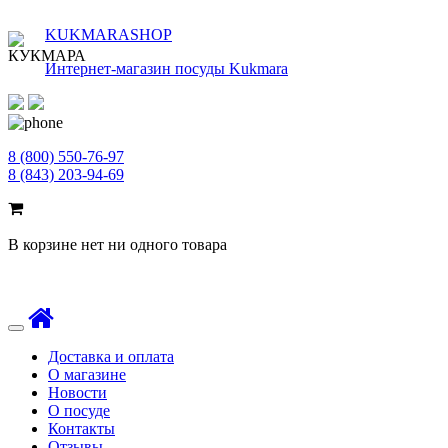
KUKMARASHOP
Интернет-магазин посуды Kukmara
8 (800) 550-76-97
8 (843) 203-94-69
В корзине нет ни одного товара
Toggle
navigation
Доставка и оплата
О магазине
Новости
О посуде
Контакты
Отзывы