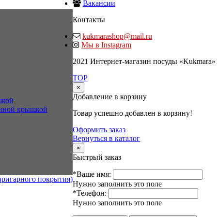
Вакансии
Контакты
kukmarashop@mail.ru
Мы в Instagram
2021 Интернет-магазин посуды «Kukmara»
TOP
×
Добавление в корзину
шкой
янной крышкой
Товар успешно добавлен в корзину!
Оформить заказ
Вернуться в каталог
×
Быстрый заказ
*Ваше имя:
пригарного покрытия)
Нужно заполнить это поле
*Телефон:
Нужно заполнить это поле