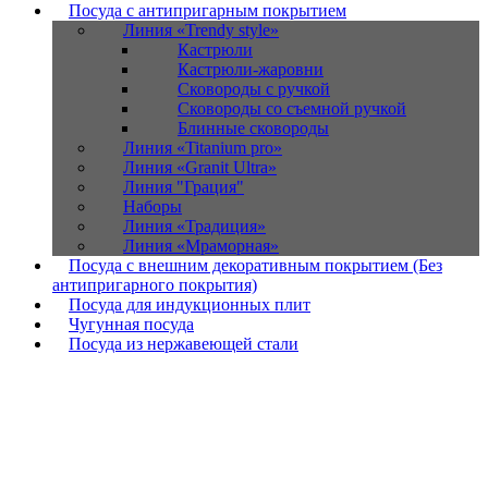
Посуда с антипригарным покрытием
Линия «Trendy style»
Кастрюли
Кастрюли-жаровни
Сковороды с ручкой
Сковороды со съемной ручкой
Блинные сковороды
Линия «Titanium pro»
Линия «Granit Ultra»
Линия "Грация"
Наборы
Линия «Традиция»
Линия «Мраморная»
Посуда с внешним декоративным покрытием (Без
антипригарного покрытия)
Посуда для индукционных плит
Чугунная посуда
Посуда из нержавеющей стали