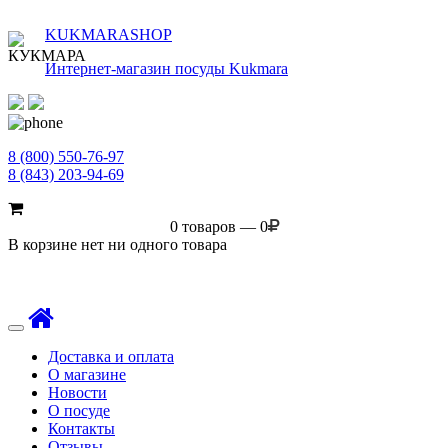
KUKMARASHOP
Интернет-магазин посуды Kukmara
8 (800) 550-76-97
8 (843) 203-94-69
0 товаров — 0
В корзине нет ни одного товара
Toggle
navigation
Доставка и оплата
О магазине
Новости
О посуде
Контакты
Отзывы