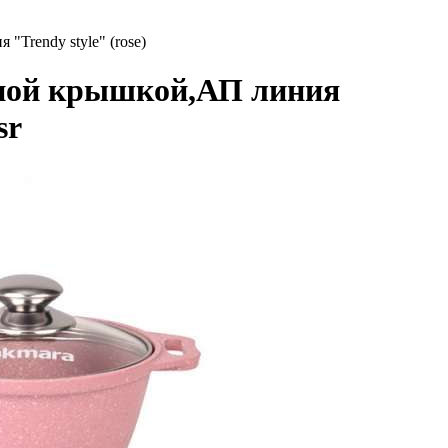
"Trendy style" (rose)
нной крышкой,АП линия
sr