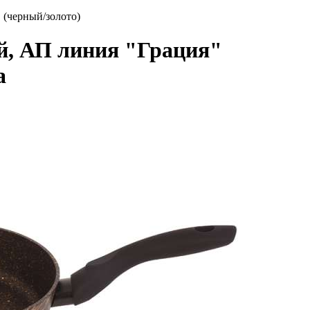
 (черный/золото)
ой, АП линия "Грация"
а