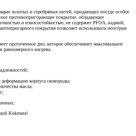
ощью золотых и серебряных нитей, придающих посуде особое
реннее противопригорающее покрытие, обладающее
чностью и износостойкостью, не содержит PFOA, кадмий,
 антипригарного покрытия позволяет использовать неострые
ет проточенное дно, которое обеспечивает максимальное
 и равномерного нагрева.
адлежностей;
т деформацию корпуса сковороды;
личества масла;
с;
ионных;
удой Kukmara!