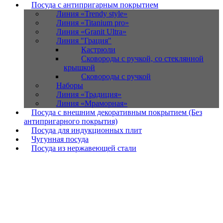
Посуда с антипригарным покрытием
Линия «Trendy style»
Линия «Titanium pro»
Линия «Granit Ultra»
Линия "Грация"
Кастрюли
Сковороды с ручкой, со стеклянной
крышкой
Сковороды с ручкой
Наборы
Линия «Традиция»
Линия «Мраморная»
Посуда с внешним декоративным покрытием (Без
антипригарного покрытия)
Посуда для индукционных плит
Чугунная посуда
Посуда из нержавеющей стали