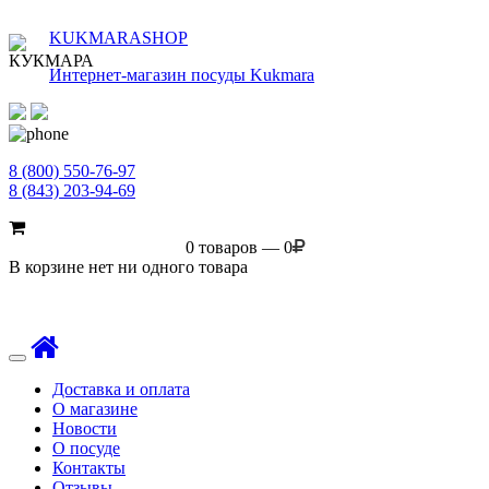
KUKMARASHOP
Интернет-магазин посуды Kukmara
8 (800) 550-76-97
8 (843) 203-94-69
0 товаров — 0
В корзине нет ни одного товара
Toggle
navigation
Доставка и оплата
О магазине
Новости
О посуде
Контакты
Отзывы