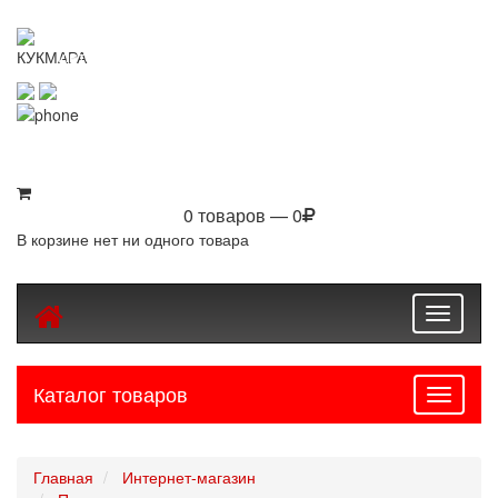
KUKMARASHOP
Интернет-магазин посуды Kukmara
8 (800) 550-76-97
8 (843) 203-94-69
0 товаров — 0
В корзине нет ни одного товара
Toggle
navigati
Каталог товаров
Навига
Главная
Интернет-магазин