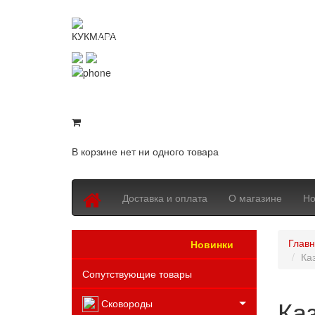
KUKMARASHOP
Интернет-магазин посуды Kukmara
8 (800) 550-76-97
8 (843) 203-94-69
В корзине нет ни одного товара
Доставка и оплата
О магазине
Но
Глав
Новинки
Каталог товаров
Ка
Сопутствующие товары
Ка
Сковороды