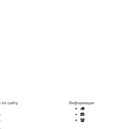
 по сайту
Информация
Как сделать заказ
Доставка и оплата
Отзывы
Оптовые продажи
Часто задаваемые вопросы
Вакансии
»