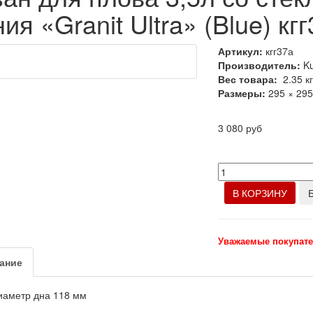
ия «Granit Ultra» (Blue) кг
Артикул:
кгг37а
Производитель:
K
Вес товара:
2.35
к
Размеры:
295 × 29
3 080 руб
В КОРЗИНУ
Уважаемые покупате
ание
иаметр дна 118 мм