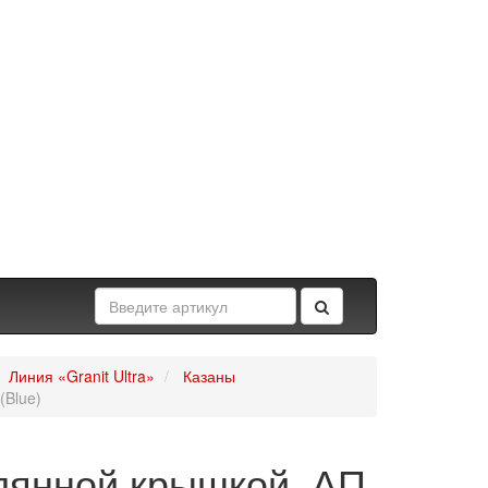
Линия «Granit Ultra»
Казаны
(Blue)
клянной крышкой, АП