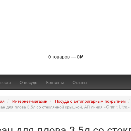
0 товаров — 0
вости
О посуде
Контакты
Отзывы
ная
Интернет-магазин
Посуда с антипригарным покрытием
зан для плова 3,5л со стеклянной крышкой, АП линия «Granit Ultra» 
зан для плова 3,5л со сте