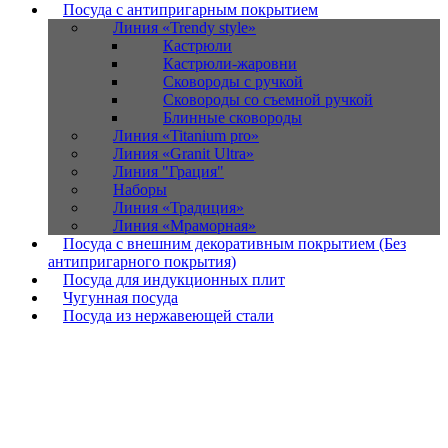
Посуда с антипригарным покрытием
Линия «Trendy style»
Кастрюли
Кастрюли-жаровни
Сковороды с ручкой
Сковороды со съемной ручкой
Блинные сковороды
Линия «Titanium pro»
Линия «Granit Ultra»
Линия "Грация"
Наборы
Линия «Традиция»
Линия «Мраморная»
Посуда с внешним декоративным покрытием (Без
антипригарного покрытия)
Посуда для индукционных плит
Чугунная посуда
Посуда из нержавеющей стали