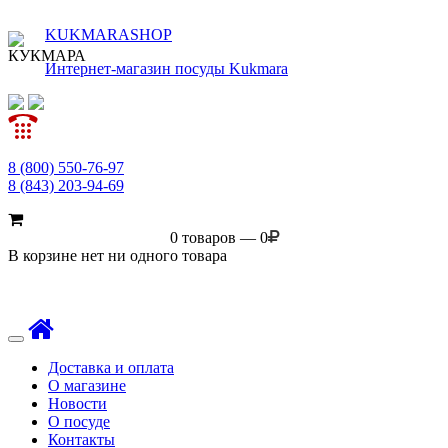
KUKMARASHOP
Интернет-магазин посуды Kukmara
8 (800) 550-76-97
8 (843) 203-94-69
0 товаров — 0
В корзине нет ни одного товара
Toggle
navigation
Доставка и оплата
О магазине
Новости
О посуде
Контакты