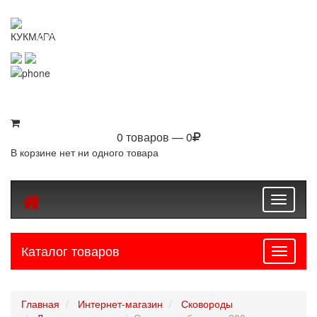
KUKMARASHOP
Интернет-магазин посуды Kukmara
8 (800) 550-76-97
8 (843) 203-94-69
0 товаров — 0
В корзине нет ни одного товара
Toggle
navigati
Каталог товаров
Навига
Главная
Интернет-магазин
Сковороды