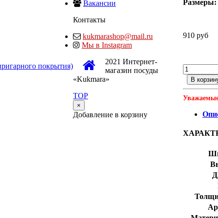
Размеры:
Вакансии
Контакты
910 руб
kukmarashop@mail.ru
Мы в Instagram
2021 Интернет-
пригарного покрытия)
магазин посуды
«Kukmara»
В корзин
TOP
Уважаемые
×
Опи
Добавление в корзину
ХАРАКТ
Ш
В
Д
Толщи
Ар
Матери