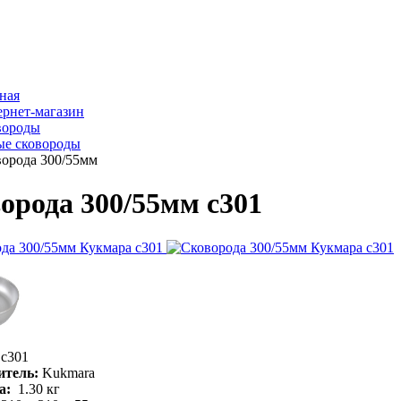
ная
рнет-магазин
вороды
ые сковороды
орода 300/55мм
орода 300/55мм с301
с301
итель:
Kukmara
а:
1.30
кг