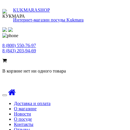
KUKMARASHOP
Интернет-магазин посуды Kukmara
8 (800) 550-76-97
8 (843) 203-94-69
В корзине нет ни одного товара
Toggle
navigation
Доставка и оплата
О магазине
Новости
О посуде
Контакты
Отзывы