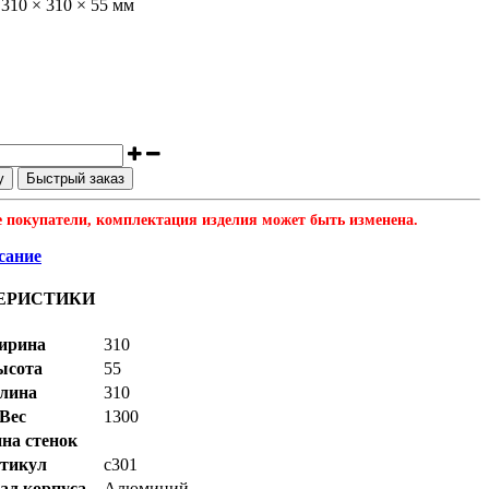
310 × 310 × 55 мм
у
Быстрый заказ
 покупатели, комплектация изделия может быть изменена.
сание
ЕРИСТИКИ
ирина
310
ысота
55
лина
310
Вес
1300
на стенок
тикул
с301
ал корпуса
Алюминий