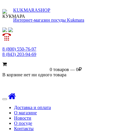
KUKMARASHOP
Интернет-магазин посуды Kukmara
8 (800) 550-76-97
8 (843) 203-94-69
0 товаров — 0
В корзине нет ни одного товара
Toggle
navigation
Доставка и оплата
О магазине
Новости
О посуде
Контакты