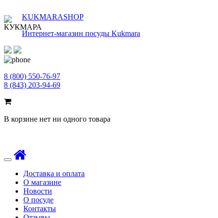
KUKMARASHOP
Интернет-магазин посуды Kukmara
8 (800) 550-76-97
8 (843) 203-94-69
В корзине нет ни одного товара
Toggle
navigation
Доставка и оплата
О магазине
Новости
О посуде
Контакты
Отзывы