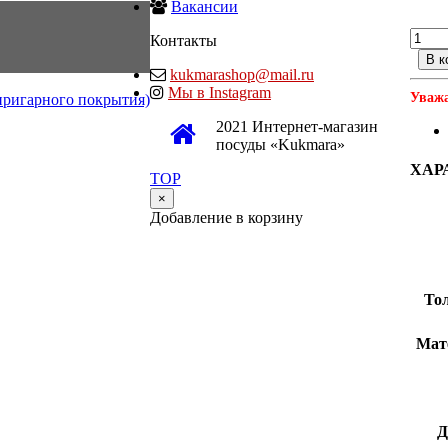
Вакансии
Контакты
В к
kukmarashop@mail.ru
Мы в Instagram
Уважа
пригарного покрытия)
2021 Интернет-магазин
посуды «Kukmara»
ХАР
TOP
×
Добавление в корзину
То
Мат
Д