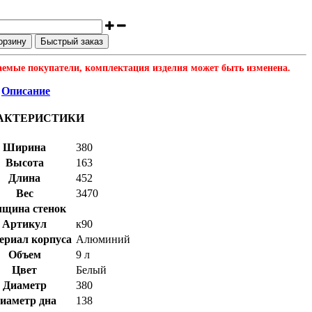
орзину
Быстрый заказ
емые покупатели, комплектация изделия может быть изменена.
Описание
АКТЕРИСТИКИ
Ширина
380
Высота
163
Длина
452
Вес
3470
лщина стенок
Артикул
к90
ериал корпуса
Алюминий
Объем
9 л
Цвет
Белый
Диаметр
380
иаметр дна
138