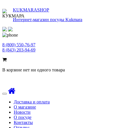
KUKMARASHOP
Интернет-магазин посуды Kukmara
8 (800) 550-76-97
8 (843) 203-94-69
В корзине нет ни одного товара
Toggle
navigation
Доставка и оплата
О магазине
Новости
О посуде
Контакты
Отзывы