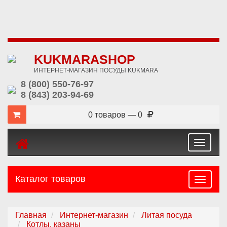
KUKMARASHOP
ИНТЕРНЕТ-МАГАЗИН ПОСУДЫ KUKMARA
8 (800) 550-76-97
8 (843) 203-94-69
0 товаров — 0
Toggle
navigat
Каталог товаров
Навига
Главная
Интернет-магазин
Литая посуда
Котлы, казаны