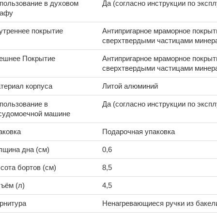
пользование в духовом
Да (согласно инструкции по эксп
афу
утреннее покрытие
Антипригарное мраморное покрыти
сверхтвердыми частицами минер
ешнее Покрытие
Антипригарное мраморное покрыти
сверхтвердыми частицами минер
териал корпуса
Литой алюминий
пользование в
Да (согласно инструкции по эксп
судомоечной машине
аковка
Подарочная упаковка
лщина дна (см)
0,6
сота бортов (см)
8,5
ъём (л)
4,5
рнитура
Ненагревающиеся ручки из бакел