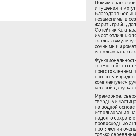
Помимо пассерова
и тушения и могу
Благодаря больш
незаменимы в сез
жарить грибы, де
Сотейник Kukmar
имеет отличные т
теплоаккумулирую
сочными и аромат
использовать сот
Функциональность
термостойкого ст
приготовлением п
при этом изрядно
комплектуется ру
которой допускае
Мраморное, сверх
твердыми частица
на водной основе
использования на
надолго сохраняе
превосходные ант
протяжении очень
только деревянны