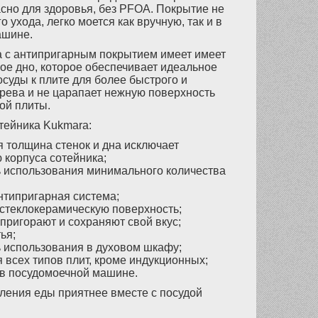
сно для здоровья, без PFOA. Покрытие не
о ухода, легко моется как вручную, так и в
ашине.
 с антипригарным покрытием имеет имеет
ое дно, которое обеспечивает идеальное
осуды к плите для более быстрого и
рева и не царапает нежную поверхность
ой плиты.
тейника Kukmara:
я толщина стенок и дна исключает
корпуса сотейника;
 использования минимального количества
нтипригарная система;
 стеклокерамическую поверхность;
пригорают и сохраняют свой вкус;
ья;
 использования в духовом шкафу;
 всех типов плит, кроме индукционных;
в посудомоечной машине.
ления еды приятнее вместе с посудой