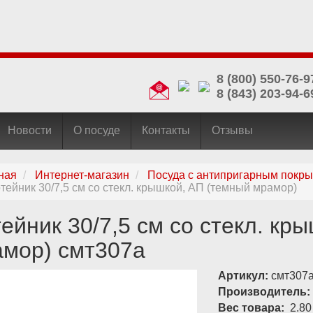
8 (800) 550-76-9
8 (843) 203-94-6
Новости
О посуде
Контакты
Отзывы
ная
Интернет-магазин
Посуда с антипригарным покр
тейник 30/7,5 см со стекл. крышкой, АП (темный мрамор)
ейник 30/7,5 см со стекл. кр
мор) смт307а
Артикул:
смт307
Производитель:
Вес товара:
2.80