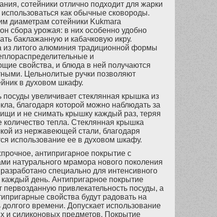
ния, сотейники отлично подходит для жарки
т использоваться как обычные сковороды.
им диаметрам сотейники Kukmara
он сбора урожая: в них особенно удобно
лать баклажанную и кабачковую икру.
a из литого алюминия традиционной формы
еплораспределительные и
щие свойства, и блюда в ней получаются
ными. Цельнолитые ручки позволяют
ейник в духовом шкафу.
 посуды увеличивает стеклянная крышка из
екла, благодаря которой можно наблюдать за
ищи и не снимать крышку каждый раз, теряя
е количество тепла. Стеклянная крышка
чкой из нержавеющей стали, благодаря
тся использование ее в духовом шкафу.
прочное, антипригарное покрытие с
ми натурального мрамора нового поколения
 разработано специально для интенсивного
 каждый день. Антипригарное покрытие
т первозданную привлекательность посуды, а
ипригарные свойства будут радовать на
 долгого времени. Допускает использование
х и силиконовых предметов. Покрытие