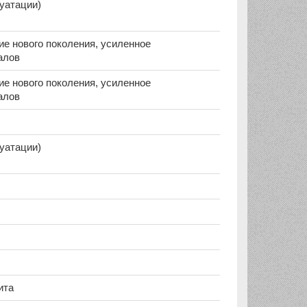
луатации)
е нового поколения, усиленное
алов
е нового поколения, усиленное
алов
луатации)
ита