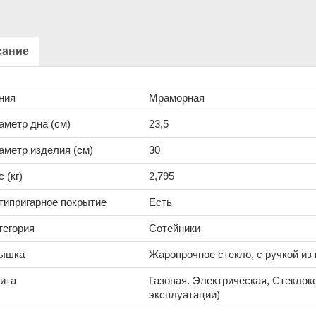
сание
ния
Мраморная
аметр дна (см)
23,5
аметр изделия (см)
30
 (кг)
2,795
типригарное покрытие
Есть
тегория
Сотейники
ышка
Жаропрочное стекло, с ручкой и
ита
Газовая. Электрическая, Стеклок
эксплуатации)