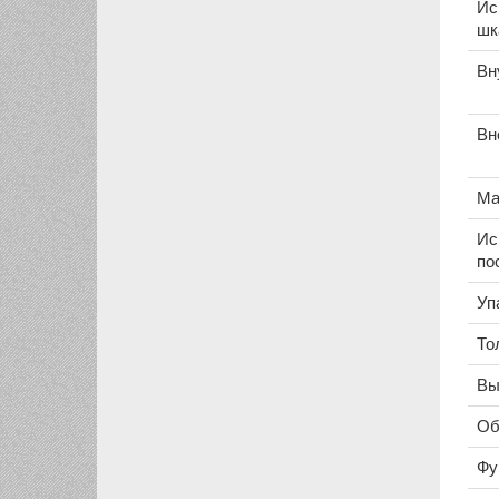
Ис
шк
Вн
Вн
Ма
Ис
по
Уп
То
Вы
Об
Фу