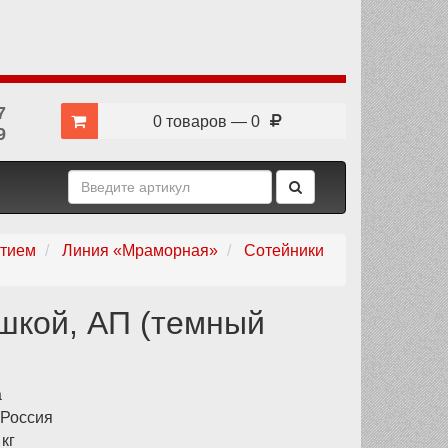
7
0 товаров — 0
9
ытием
Линия «Мраморная»
Сотейники
ышкой, АП (темный
а
Россия
кг