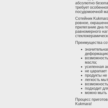
абсолютно безопа
требует особенног
посудомоечной м
Сотейник Kukmara
ровное, окрашенн
прилегание дна п
равномерного наг
стеклокерамическ
Преимущества со
значительна
деформацию 
возможность
масла;
усиленная а
не царапает
продукты не 
легкость мыт
возможность
подходит для
можно мыть 
Процесс приготов
Kukmara!