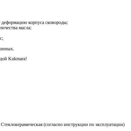
т деформацию корпуса сковороды;
личества масла;
с;
ионных.
удой Kukmara!
, Стеклокерамическая (согласно инструкции по эксплуатации)