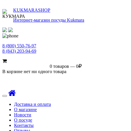
KUKMARASHOP
Интернет-магазин посуды Kukmara
8 (800) 550-76-97
8 (843) 203-94-69
0 товаров — 0
В корзине нет ни одного товара
Toggle
navigation
Доставка и оплата
О магазине
Новости
О посуде
Контакты
Отзывы