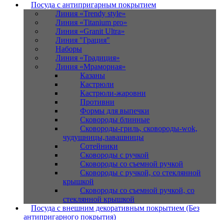
Посуда с антипригарным покрытием
Линия «Trendy style»
Линия «Titanium pro»
Линия «Granit Ultra»
Линия "Грация"
Наборы
Линия «Традиция»
Линия «Мраморная»
Казаны
Кастрюли
Кастрюли-жаровни
Противни
Формы для выпечки
Сковороды блинные
Сковороды-гриль, сковороды-wok,
чудушницы,лавашницы
Сотейники
Сковороды с ручкой
Сковороды со съемной ручкой
Сковороды с ручкой, со стеклянной
крышкой
Сковороды со съемной ручкой, со
стеклянной крышкой
Посуда с внешним декоративным покрытием (Без
антипригарного покрытия)