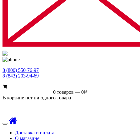
8 (800) 550-76-97
8 (843) 203-94-69
0 товаров — 0
В корзине нет ни одного товара
Toggle
navigation
Доставка и оплата
О магазине