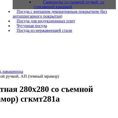
Сковороды со съемной ручкой, со
стеклянной крышкой
Посуда с внешним декоративным покрытием (Без
антипригарного покрытия)
Посуда для индукционных плит
Чугунная посуда
Посуда из нержавеющей стали
ы,лавашницы
ной ручкой, АП (темный мрамор)
тная 280х280 со съемной
мор) сгкмт281а