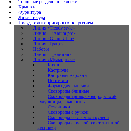
Торцевые разделочные доски
Крышки
Фурнитура
Литая посуда
Посуда с антипригарным покрытием
Линия «Trendy style»
Линия «Titanium pro»
Линия «Granit Ultra»
Линия "Грация"
Наборы
Линия «Традиция»
Линия «Мраморная»
Казаны
Кастрюли
Кастрюли-жаровни
Противни
Формы для выпечки
Сковороды блинные
Сковороды-гриль, сковороды-wok,
чудушницы,лавашницы
Сотейники
Сковороды с ручкой
Сковороды со съемной ручкой
Сковороды с ручкой, со стеклянной
крышкой