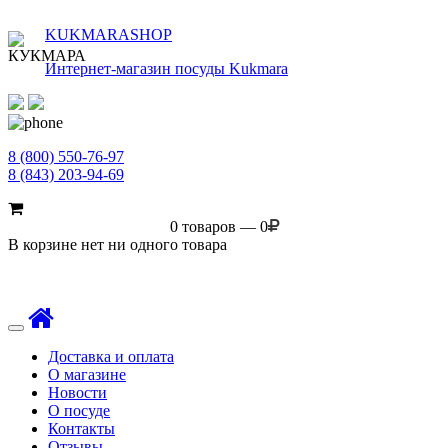
KUKMARASHOP
Интернет-магазин посуды Kukmara
8 (800) 550-76-97
8 (843) 203-94-69
0 товаров — 0
В корзине нет ни одного товара
Toggle
navigation
Доставка и оплата
О магазине
Новости
О посуде
Контакты
Отзывы