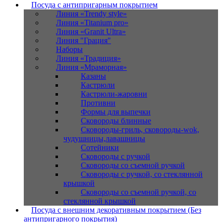
Посуда с антипригарным покрытием
Линия «Trendy style»
Линия «Titanium pro»
Линия «Granit Ultra»
Линия "Грация"
Наборы
Линия «Традиция»
Линия «Мраморная»
Казаны
Кастрюли
Кастрюли-жаровни
Противни
Формы для выпечки
Сковороды блинные
Сковороды-гриль, сковороды-wok,
чудушницы,лавашницы
Сотейники
Сковороды с ручкой
Сковороды со съемной ручкой
Сковороды с ручкой, со стеклянной
крышкой
Сковороды со съемной ручкой, со
стеклянной крышкой
Посуда с внешним декоративным покрытием (Без
антипригарного покрытия)