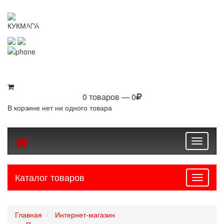
KUKMARASHOP
Интернет-магазин посуды Kukmara
8 (800) 550-76-97
8 (843) 203-94-69
0 товаров — 0
В корзине нет ни одного товара
Toggle
navigati
Каталог товаров
Навига
Главная
Интернет-магазин