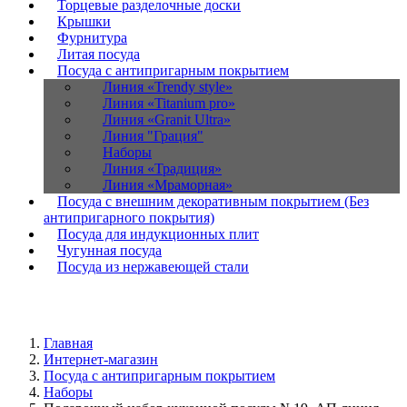
Торцевые разделочные доски
Крышки
Фурнитура
Литая посуда
Посуда с антипригарным покрытием
Линия «Trendy style»
Линия «Titanium pro»
Линия «Granit Ultra»
Линия "Грация"
Наборы
Линия «Традиция»
Линия «Мраморная»
Посуда с внешним декоративным покрытием (Без
антипригарного покрытия)
Посуда для индукционных плит
Чугунная посуда
Посуда из нержавеющей стали
Главная
Интернет-магазин
Посуда с антипригарным покрытием
Наборы