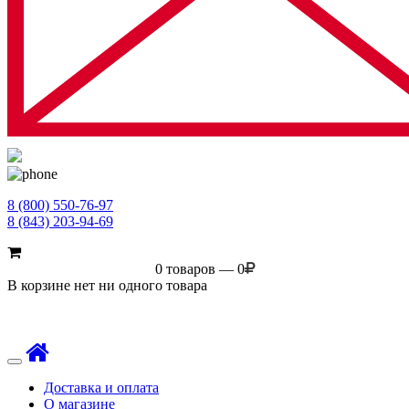
8 (800) 550-76-97
8 (843) 203-94-69
0 товаров — 0
В корзине нет ни одного товара
Toggle
navigation
Доставка и оплата
О магазине