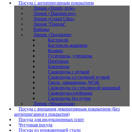
Посуда с антипригарным покрытием
Линия «Trendy style»
Линия «Titanium pro»
Линия «Granit Ultra»
Линия "Грация"
Наборы
Линия «Традиция»
Кастрюли
Кастрюли-жаровни
Казаны
Гусятницы, утятницы
Противни
Блинницы
Сковороды с ручкой
Сковороды со съемной ручкой
Гриль, лавашницы, WOK
Сковороды со стеклянной крышкой
Сковорода-сотейники
Сковороды без ручек
Линия «Мраморная»
Посуда с внешним декоративным покрытием (Без
антипригарного покрытия)
Посуда для индукционных плит
Чугунная посуда
Посуда из нержавеющей стали