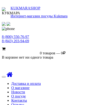
KUKMARASHOP
Интернет-магазин посуды Kukmara
8 (800) 550-76-97
8 (843) 203-94-69
0 товаров — 0
В корзине нет ни одного товара
Toggle
navigation
Доставка и оплата
О магазине
Новости
О посуде
Контакты
Отзывы