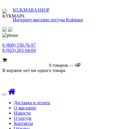
KUKMARASHOP
Интернет-магазин посуды Kukmara
8 (800) 550-76-97
8 (843) 203-94-69
0 товаров — 0
В корзине нет ни одного товара
Toggle
navigation
Доставка и оплата
О магазине
Новости
О посуде
Контакты
Отзывы