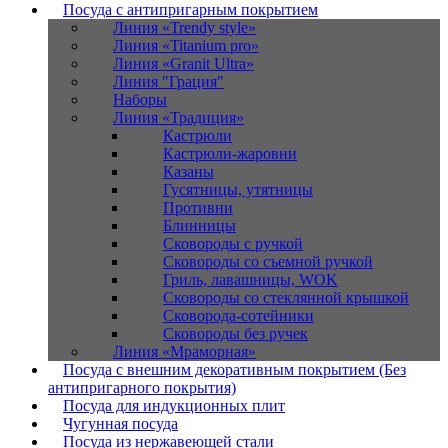
Посуда с антипригарным покрытием
Линия «Trendy style»
Линия «Titanium pro»
Линия «Granit Ultra»
Линия "Грация"
Наборы
Линия «Традиция»
Кастрюли
Кастрюли-жаровни
Казаны
Гусятницы, утятницы
Противни
Блинницы
Сковороды с ручкой
Сковороды со съемной ручкой
Гриль, лавашницы, WOK
Сковороды со стеклянной крышкой
Сковорода-сотейники
Сковороды без ручек
Линия «Мраморная»
Посуда с внешним декоративным покрытием (Без
антипригарного покрытия)
Посуда для индукционных плит
Чугунная посуда
Посуда из нержавеющей стали