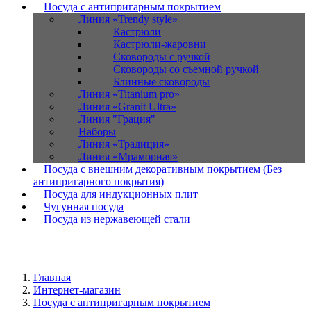
Посуда с антипригарным покрытием
Линия «Trendy style»
Кастрюли
Кастрюли-жаровни
Сковороды с ручкой
Сковороды со съемной ручкой
Блинные сковороды
Линия «Titanium pro»
Линия «Granit Ultra»
Линия "Грация"
Наборы
Линия «Традиция»
Линия «Мраморная»
Посуда с внешним декоративным покрытием (Без
антипригарного покрытия)
Посуда для индукционных плит
Чугунная посуда
Посуда из нержавеющей стали
Главная
Интернет-магазин
Посуда с антипригарным покрытием