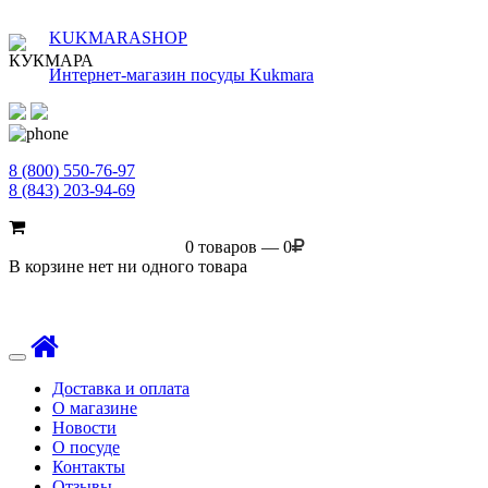
KUKMARASHOP
Интернет-магазин посуды Kukmara
8 (800) 550-76-97
8 (843) 203-94-69
0 товаров — 0
В корзине нет ни одного товара
Toggle
navigation
Доставка и оплата
О магазине
Новости
О посуде
Контакты
Отзывы