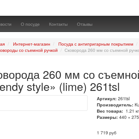
вости
О посуде
Контакты
Отзывы
ная
Интернет-магазин
Посуда с антипригарным покрытием
овороды со съемной ручкой
Сковорода 260 мм со съемной ручкой
оворода 260 мм со съемно
endy style» (lime) 261tsl
Артикул:
261tsl
Производитель:
K
Вес товара:
1.21
к
Размеры:
440 × 275
1 719 руб