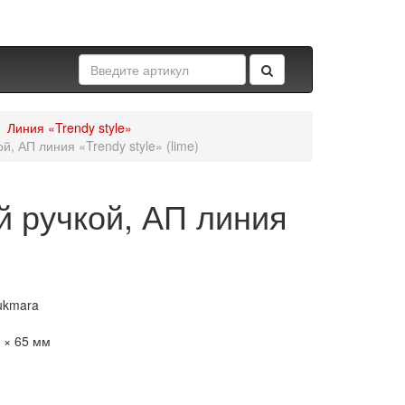
Линия «Trendy style»
, АП линия «Trendy style» (lime)
й ручкой, АП линия
ukmara
г
 × 65 мм