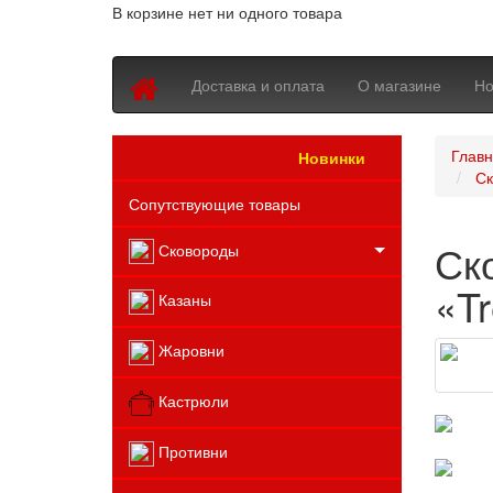
В корзине нет ни одного товара
Доставка и оплата
О магазине
Но
Глав
Новинки
Каталог товаров
Ск
Сопутствующие товары
Ск
Сковороды
«Tr
Казаны
Жаровни
Кастрюли
Противни