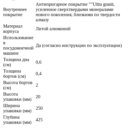
Антипригарное покрытие ""Ultra granit,
Внутреннее
усиленное сверхтвердыми минералами
покрытие
нового поколения, близкими по твердости
алмазу
Материал
Литой алюминий
корпуса
Использование
в
Да (согласно инструкции по эксплуатации)
посудомоечной
машине
Толщина дна
0,6
(см)
Толщина
0,4
бортов (см)
Высота бортов
2
(см)
Высота
20
упаковки (мм)
Ширина
250
упаковки (мм)
Глубина
425
упаковки (мм)