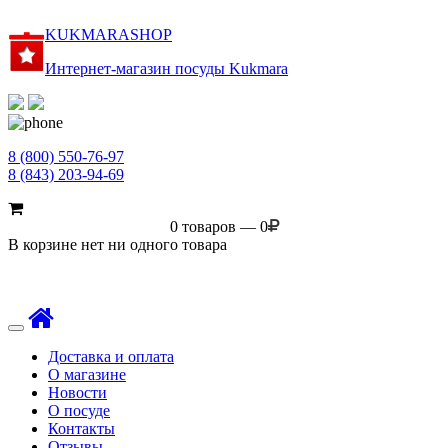
KUKMARASHOP
Интернет-магазин посуды Kukmara
8 (800) 550-76-97
8 (843) 203-94-69
0 товаров — 0
В корзине нет ни одного товара
Toggle
navigation
Доставка и оплата
О магазине
Новости
О посуде
Контакты
Отзывы