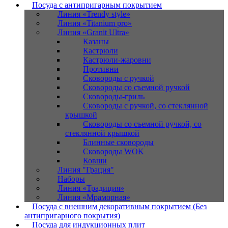
Посуда с антипригарным покрытием
Линия «Trendy style»
Линия «Titanium pro»
Линия «Granit Ultra»
Казаны
Кастрюли
Кастрюли-жаровни
Противни
Сковороды с ручкой
Сковороды со съемной ручкой
Сковороды-гриль
Сковороды с ручкой, со стеклянной
крышкой
Сковороды со съемной ручкой, со
стеклянной крышкой
Блинные сковороды
Сковороды WOK
Ковши
Линия "Грация"
Наборы
Линия «Традиция»
Линия «Мраморная»
Посуда с внешним декоративным покрытием (Без
антипригарного покрытия)
Посуда для индукционных плит