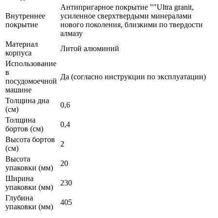
Антипригарное покрытие ""Ultra granit,
Внутреннее
усиленное сверхтвердыми минералами
покрытие
нового поколения, близкими по твердости
алмазу
Материал
Литой алюминий
корпуса
Использование
в
Да (согласно инструкции по эксплуатации)
посудомоечной
машине
Толщина дна
0,6
(см)
Толщина
0,4
бортов (см)
Высота бортов
2
(см)
Высота
20
упаковки (мм)
Ширина
230
упаковки (мм)
Глубина
405
упаковки (мм)