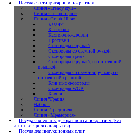
Посуда с антипригарным покрытием
Линия «Trendy style»
Линия «Titanium pro»
Линия «Granit Ultra»
Казаны
Кастрюли
Кастрюли-жаровни
Противни
Сковороды с ручкой
Сковороды со съемной ручкой
Сковороды-гриль
Сковороды с ручкой, со стеклянной
крышкой
Сковороды со съемной ручкой, со
стеклянной крышкой
Блинные сковороды
Сковороды WOK
Ковши
Линия "Грация"
Наборы
Линия «Традиция»
Линия «Мраморная»
Посуда с внешним декоративным покрытием (Без
антипригарного покрытия)
Посуда для индукционных плит