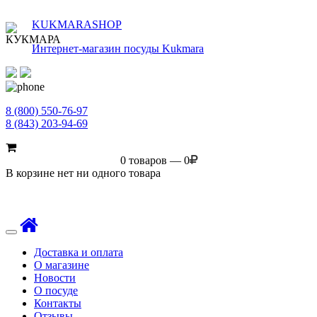
KUKMARASHOP
Интернет-магазин посуды Kukmara
8 (800) 550-76-97
8 (843) 203-94-69
0 товаров — 0
В корзине нет ни одного товара
Toggle
navigation
Доставка и оплата
О магазине
Новости
О посуде
Контакты
Отзывы