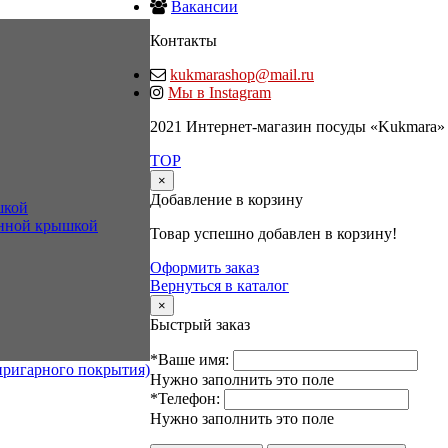
Вакансии
Контакты
kukmarashop@mail.ru
Мы в Instagram
2021 Интернет-магазин посуды «Kukmara»
TOP
×
Добавление в корзину
шкой
янной крышкой
Товар успешно добавлен в корзину!
Оформить заказ
Вернуться в каталог
×
Быстрый заказ
*Ваше имя:
пригарного покрытия)
Нужно заполнить это поле
*Телефон:
Нужно заполнить это поле