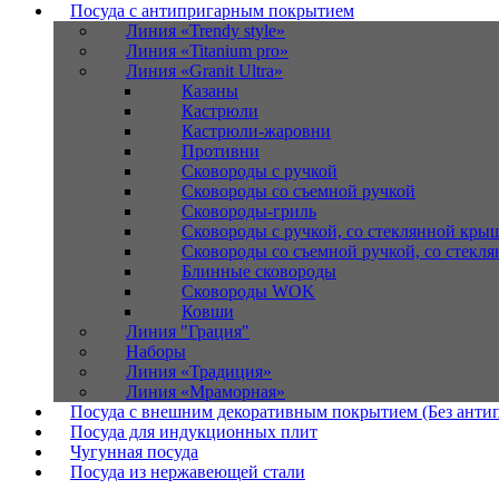
Посуда с антипригарным покрытием
Линия «Trendy style»
Линия «Titanium pro»
Линия «Granit Ultra»
Казаны
Кастрюли
Кастрюли-жаровни
Противни
Сковороды с ручкой
Сковороды со съемной ручкой
Сковороды-гриль
Сковороды с ручкой, со стеклянной кры
Сковороды со съемной ручкой, со стекл
Блинные сковороды
Сковороды WOK
Ковши
Линия "Грация"
Наборы
Линия «Традиция»
Линия «Мраморная»
Посуда с внешним декоративным покрытием (Без анти
Посуда для индукционных плит
Чугунная посуда
Посуда из нержавеющей стали