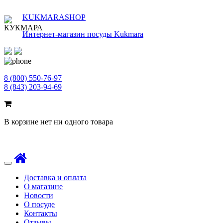
KUKMARASHOP
Интернет-магазин посуды Kukmara
8 (800) 550-76-97
8 (843) 203-94-69
В корзине нет ни одного товара
Toggle
navigation
Доставка и оплата
О магазине
Новости
О посуде
Контакты
Отзывы