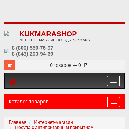
KUKMARASHOP
ИНТЕРНЕТ-МАГАЗИН ПОСУДЫ KUKMARA
8 (800) 550-76-97
8 (843) 203-94-69
0 товаров — 0
Toggle
navigat
Каталог товаров
Навига
Главная
Интернет-магазин
Посуда с антипригарным покрытием