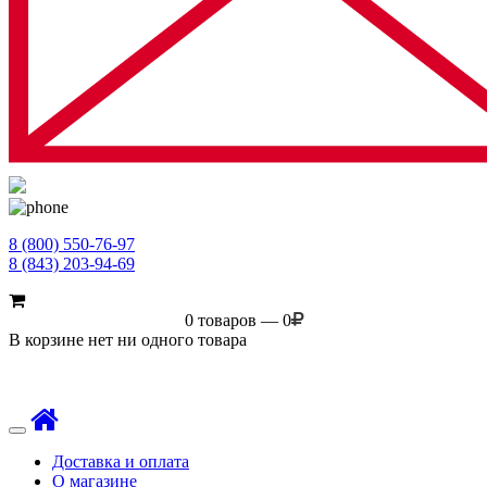
8 (800) 550-76-97
8 (843) 203-94-69
0 товаров — 0
В корзине нет ни одного товара
Toggle
navigation
Доставка и оплата
О магазине