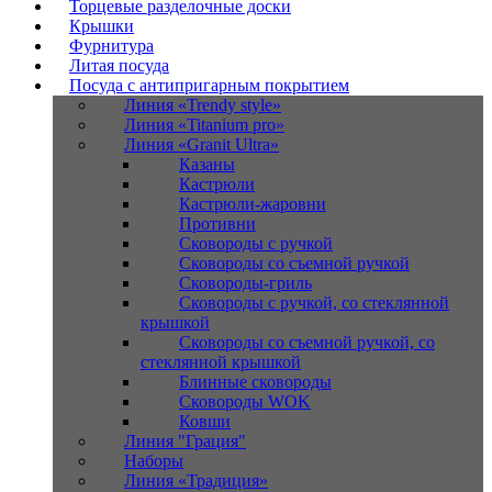
Торцевые разделочные доски
Крышки
Фурнитура
Литая посуда
Посуда с антипригарным покрытием
Линия «Trendy style»
Линия «Titanium pro»
Линия «Granit Ultra»
Казаны
Кастрюли
Кастрюли-жаровни
Противни
Сковороды с ручкой
Сковороды со съемной ручкой
Сковороды-гриль
Сковороды с ручкой, со стеклянной
крышкой
Сковороды со съемной ручкой, со
стеклянной крышкой
Блинные сковороды
Сковороды WOK
Ковши
Линия "Грация"
Наборы
Линия «Традиция»