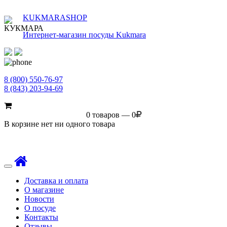
KUKMARASHOP
Интернет-магазин посуды Kukmara
8 (800) 550-76-97
8 (843) 203-94-69
0 товаров — 0
В корзине нет ни одного товара
Toggle
navigation
Доставка и оплата
О магазине
Новости
О посуде
Контакты
Отзывы