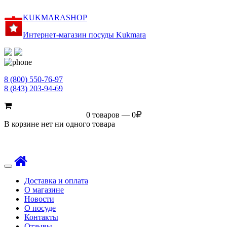
KUKMARASHOP
Интернет-магазин посуды Kukmara
8 (800) 550-76-97
8 (843) 203-94-69
0 товаров — 0
В корзине нет ни одного товара
Toggle
navigation
Доставка и оплата
О магазине
Новости
О посуде
Контакты
Отзывы