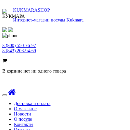
KUKMARASHOP
Интернет-магазин посуды Kukmara
8 (800) 550-76-97
8 (843) 203-94-69
В корзине нет ни одного товара
Toggle
navigation
Доставка и оплата
О магазине
Новости
О посуде
Контакты
Отзывы