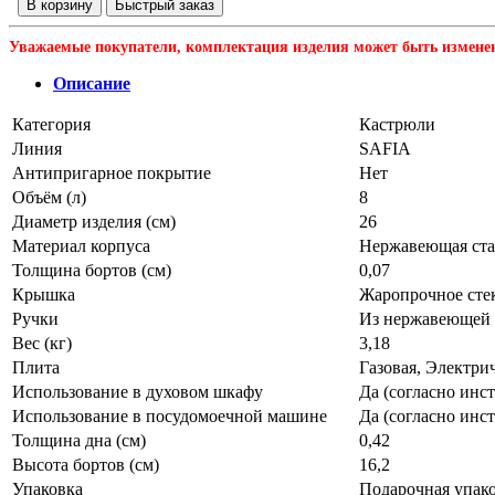
В корзину
Быстрый заказ
Уважаемые покупатели, комплектация изделия может быть измене
Описание
Категория
Кастрюли
Линия
SAFIA
Антипригарное покрытие
Нет
Объём (л)
8
Диаметр изделия (см)
26
Материал корпуса
Нержавеющая ста
Толщина бортов (см)
0,07
Крышка
Жаропрочное стек
Ручки
Из нержавеющей 
Вес (кг)
3,18
Плита
Газовая, Электри
Использование в духовом шкафу
Да (согласно инс
Использование в посудомоечной машине
Да (согласно инс
Толщина дна (см)
0,42
Высота бортов (см)
16,2
Упаковка
Подарочная упак