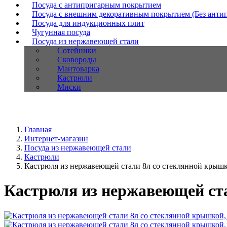
Посуда с антипригарным покрытием
Посуда с внешним декоративным покрытием (Без анти
Посуда для индукционных плит
Чугунная посуда
Посуда из нержавеющей стали
Сотейники
Сковороды
Мантоварка
Кастрюли
Миски
Главная
Интернет-магазин
Посуда из нержавеющей стали
Кастрюли
Кастрюля из нержавеющей стали 8л со стеклянной крышко
Кастрюля из нержавеющей ста