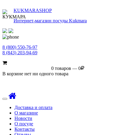
KUKMARASHOP
Интернет-магазин посуды Kukmara
8 (800) 550-76-97
8 (843) 203-94-69
0 товаров — 0
В корзине нет ни одного товара
Toggle
navigation
Доставка и оплата
О магазине
Новости
О посуде
Контакты
Отзывы