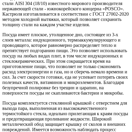
стали AISI 304 (18/10) известного мирового производителя
нержавеющей стали - южнокорейского концерна «POSCO».
Кастрюля изготавливается в соответствии с ГОСТ 27002-2020
методом холодной вытяжки, который позволяет сохранить
толщину стали на каждом участке изделия.
Посуда имеет плоское, утолщенное дно, состоящее из 3-х
слоев металла: индукционного, термоаккумулирующего и
проводящего, которое равномерно распределяет тепло и
препятствует подгоранию пищи. Это позволяет использовать
посуду на любых видах плит, в том числе индукционных и
стеклокерамических. При этом сокращается время на
приготовление пищи, что позволяет не только сэкономить
расход электроэнергии и газа, но и сберечь немало времени и
сил. За счет скорости готовки, еда не успевает потерять своих
полезных качеств, витаминов и микроэлементов. Благодаря
безупречной полировке без трещин и царапин, на
поверхности посуды не скапливаются бактерии и микробы.
Посуда комплектуется стеклянной крышкой с отверстием для
выхода пара, выполненная из высококачественного
термостойкого стекла, идеально прилегающая к краям посуды
и предотвращающая проливание жидкости. Широкий
металлический обод защищает крышку от сколов и внешних
повреждений. Имеется возможность наблюдать процесс