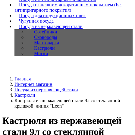
Посуда с внешним декоративным покрытием (Без
антипригарного покрытия)
Посуда для индукционных плит
Чугунная посуда
Посуда из нержавеющей стали
Сотейники
Сковороды
Мантоварка
Кастрюли
Миски
Главная
Интернет-магазин
Посуда из нержавеющей стали
Кастрюли
Кастрюля из нержавеющей стали 9л со стеклянной
крышкой, линия "Leon"
Кастрюля из нержавеющей
стали 9л со стеклянной