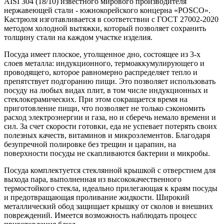
AISI 304 (18/10) известного мирового производителя
нержавеющей стали - южнокорейского концерна «POSCO».
Кастрюля изготавливается в соответствии с ГОСТ 27002-2020
методом холодной вытяжки, который позволяет сохранить
толщину стали на каждом участке изделия.
Посуда имеет плоское, утолщенное дно, состоящее из 3-х
слоев металла: индукционного, термоаккумулирующего и
проводящего, которое равномерно распределяет тепло и
препятствует подгоранию пищи. Это позволяет использовать
посуду на любых видах плит, в том числе индукционных и
стеклокерамических. При этом сокращается время на
приготовление пищи, что позволяет не только сэкономить
расход электроэнергии и газа, но и сберечь немало времени и
сил. За счет скорости готовки, еда не успевает потерять своих
полезных качеств, витаминов и микроэлементов. Благодаря
безупречной полировке без трещин и царапин, на
поверхности посуды не скапливаются бактерии и микробы.
Посуда комплектуется стеклянной крышкой с отверстием для
выхода пара, выполненная из высококачественного
термостойкого стекла, идеально прилегающая к краям посуды
и предотвращающая проливание жидкости. Широкий
металлический обод защищает крышку от сколов и внешних
повреждений. Имеется возможность наблюдать процесс