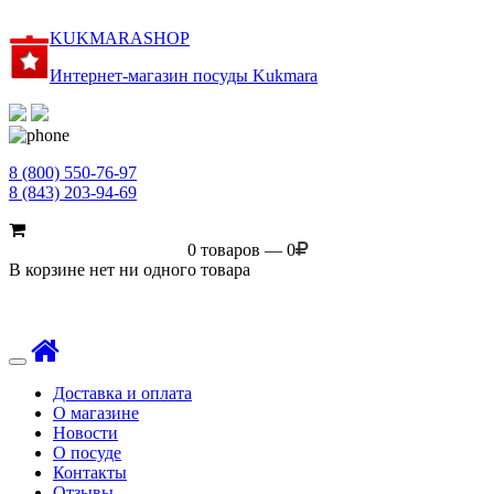
KUKMARASHOP
Интернет-магазин посуды Kukmara
8 (800) 550-76-97
8 (843) 203-94-69
0 товаров — 0
В корзине нет ни одного товара
Toggle
navigation
Доставка и оплата
О магазине
Новости
О посуде
Контакты
Отзывы