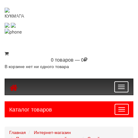
KUKMARASHOP
Интернет-магазин посуды Kukmara
8 (800) 550-76-97
8 (843) 203-94-69
0 товаров — 0
В корзине нет ни одного товара
Toggle
navigati
Каталог товаров
Навига
Главная
Интернет-магазин