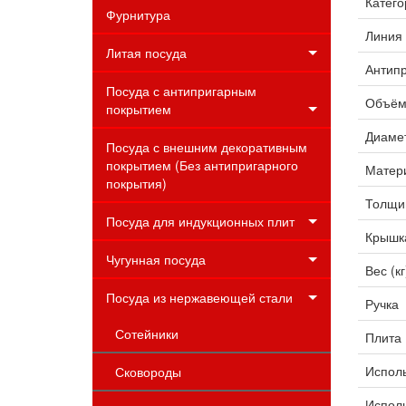
Катего
Фурнитура
Линия
Литая посуда
Антипр
Посуда с антипригарным
Объём 
покрытием
Диамет
Посуда с внешним декоративным
покрытием (Без антипригарного
Матер
покрытия)
Толщин
Посуда для индукционных плит
Крышк
Чугунная посуда
Вес (кг
Посуда из нержавеющей стали
Ручка
Сотейники
Плита
Исполь
Сковороды
Испол