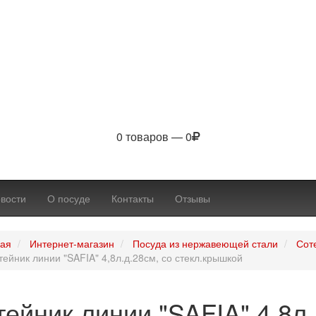
0 товаров — 0
вости
О посуде
Контакты
Отзывы
ная
Интернет-магазин
Посуда из нержавеющей стали
Сот
тейник линии "SAFIA" 4,8л.д.28см, со стекл.крышкой
ейник линии "SAFIA" 4,8л.