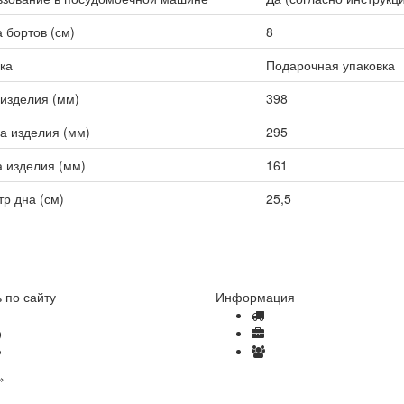
 бортов (см)
8
ка
Подарочная упаковка
изделия (мм)
398
а изделия (мм)
295
 изделия (мм)
161
р дна (см)
25,5
 по сайту
Информация
Как сделать заказ
Доставка и оплата
Отзывы
Оптовые продажи
Часто задаваемые вопросы
Вакансии
»