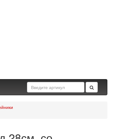
ейники
д.28см, со