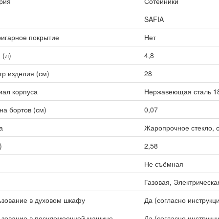
рия
Сотейники
SAFIA
игарное покрытие
Нет
(л)
4,8
р изделия (см)
28
иал корпуса
Нержавеющая сталь 1
а бортов (см)
0,07
а
Жаропрочное стекло, 
)
2,58
Не съёмная
Газовая, Электрическа
зование в духовом шкафу
Да (согласно инструкц
ьзование в посудомоечной машине
Да (согласно инструкц