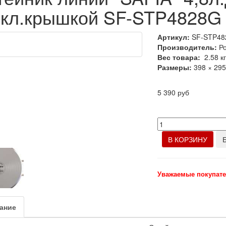
екл.крышкой SF-STP4828G
Артикул:
SF-STP48
Производитель:
Р
Вес товара:
2.58
к
Размеры:
398 × 29
5 390 руб
В КОРЗИНУ
Уважаемые покупате
ание