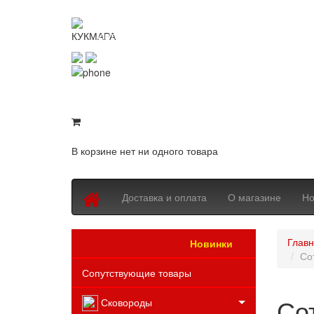
KUKMARASHOP
Интернет-магазин посуды Kukmara
8 (800) 550-76-97
8 (843) 203-94-69
В корзине нет ни одного товара
Доставка и оплата
О магазине
Но
Глав
Новинки
Каталог товаров
Со
Сопутствующие товары
Сот
Сковороды