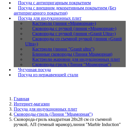
Посуда с антипригарным покрытием
Посуда с внешним декоративным покрытием (Без
антипригарного покрытия)
Посуда для индукционных плит
Кастрюли (линия «Мраморная»)
Сковороды с ручкой (линия «Мраморная»)
Сковороды с ручкой (линия «Granit Ultra»)
Сковороды со съемной ручкой (линия «Granit
Ultra»)
Кастрюли (линии "Granit ultra")
Блинные сковороды (Линия Мраморная)
Кастрюли-жаровни для индукционных плит
Сковороды-гриль (Линия "Мраморная")
Чугунная посуда
Посуда из нержавеющей стали
Главная
Интернет-магазин
Посуда для индукционных плит
Сковороды-гриль (Линия "Мраморная")
Сковорода-гриль квадратная 28х28 см со съемной
ручкой, АП (темный мрамор),линия "Marble Induction"