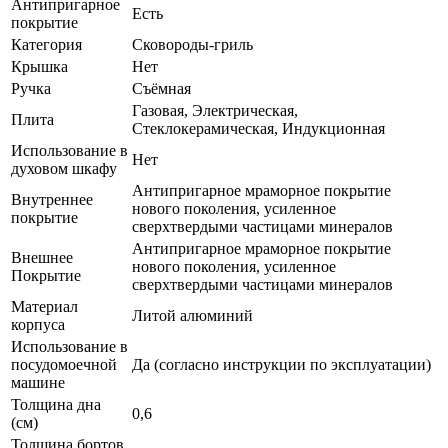
Антипригарное
Есть
покрытие
Категория
Сковороды-гриль
Крышка
Нет
Ручка
Съёмная
Газовая, Электрическая,
Плита
Стеклокерамическая, Индукционная
Использование в
Нет
духовом шкафу
Антипригарное мраморное покрытие
Внутреннее
нового поколения, усиленное
покрытие
сверхтвердыми частицами минералов
Антипригарное мраморное покрытие
Внешнее
нового поколения, усиленное
Покрытие
сверхтвердыми частицами минералов
Материал
Литой алюминий
корпуса
Использование в
посудомоечной
Да (согласно инструкции по эксплуатации)
машине
Толщина дна
0,6
(см)
Толщина бортов