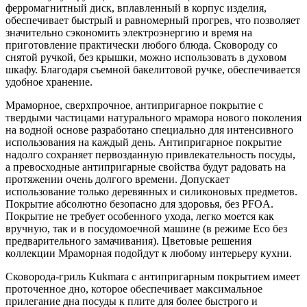
ферромагнитный диск, вплавленный в корпус изделия,
обеспечивает быстрый и равномерный прогрев, что позволяет
значительно сэкономить электроэнергию и время на
приготовление практически любого блюда. Сковороду со
снятой ручкой, без крышки, можно использовать в духовом
шкафу. Благодаря съемной бакелитовой ручке, обеспечивается
удобное хранение.
Мраморное, сверхпрочное, антипригарное покрытие с
твердыми частицами натурального мрамора нового поколения
на водной основе разработано специально для интенсивного
использования на каждый день. Антипригарное покрытие
надолго сохраняет первозданную привлекательность посуды,
а превосходные антипригарные свойства будут радовать на
протяжении очень долгого времени. Допускает
использование только деревянных и силиконовых предметов.
Покрытие абсолютно безопасно для здоровья, без PFOA.
Покрытие не требует особенного ухода, легко моется как
вручную, так и в посудомоечной машине (в режиме Eco без
предварительного замачивания). Цветовые решения
коллекции Мраморная подойдут к любому интерьеру кухни.
Сковорода-гриль Kukmara с антипригарным покрытием имеет
проточенное дно, которое обеспечивает максимальное
прилегание дна посуды к плите для более быстрого и