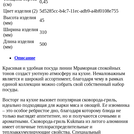
0,45
(см)
Цвет изделия (2)
5d5285cc-b4c7-11ec-adb9-a4bf0108e755
Высота изделия
45
(мм)
Ширина изделия
310
(мм)
Длина изделия
500
(мм)
Описание
Красивая и удобная посуда линии Мраморная спокойных
тонов создаст уютную атмосферу на кухне. Немаловажным
является и широкий ассортимент, благодаря чему в рамках
единой коллекции можно собрать свой собственный набор
посуды.
Восторг на кухне вызовет популярная сковорода-гриль,
идеально подходящая для жарки мяса и овощей. Ее изюминка
– это особое ребристое дно, благодаря которому блюда не
только выглядят аппетитнее, но и получаются сочными и
ароматными. Сковорода-гриль Kukmara из литого алюминия
имеет отличные теплораспределительные и
теплоаккумулирующие свойства. Специальный