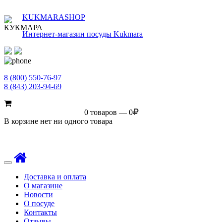
KUKMARASHOP
Интернет-магазин посуды Kukmara
8 (800) 550-76-97
8 (843) 203-94-69
0 товаров — 0
В корзине нет ни одного товара
Toggle
navigation
Доставка и оплата
О магазине
Новости
О посуде
Контакты
Отзывы