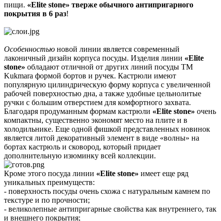
пищи.
«Elite stone» тверже обычного антипригарного
покрытия в 6 раз
!
Особенностью
новой линии является современный
лаконичный дизайн корпуса посуды. Изделия линии
«Elite
stone»
обладают отличной от других линий посуды ТМ
Kukmara формой бортов и ручек. Кастрюли имеют
популярную цилиндрическую форму корпуса с увеличенной
рабочей поверхностью дна, а также удобные цельнолитые
ручки с большим отверстием для комфортного захвата.
Благодаря продуманным формам кастрюли
«Elite stone»
очень
компактны, существенно экономят место на плите и в
холодильнике. Еще одной фишкой представленных новинок
является литой декоративный элемент в виде «волны» на
бортах кастрюль и сковород, который придает
дополнительную изюминку всей коллекции.
Кроме этого посуда линии
«Elite stone»
имеет еще ряд
уникальных преимуществ:
- поверхность посуды очень схожа с натуральным камнем по
текстуре и по прочности;
- великолепные антипригарные свойства как внутреннего, так
и внешнего покрытия;