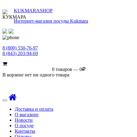
KUKMARASHOP
Интернет-магазин посуды Kukmara
8 (800) 550-76-97
8 (843) 203-94-69
0 товаров — 0
В корзине нет ни одного товара
Toggle
navigation
Доставка и оплата
О магазине
Новости
О посуде
Контакты
Отзывы