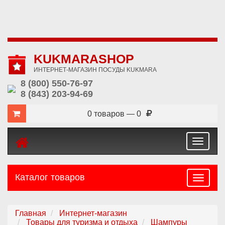
KUKMARASHOP
ИНТЕРНЕТ-МАГАЗИН ПОСУДЫ KUKMARA
8 (800) 550-76-97
8 (843) 203-94-69
0 товаров — 0
Toggle
navigat
Каталог товаров
Навига
Главная
Интернет-магазин
Товары для туризма и отдыха
Шампуры